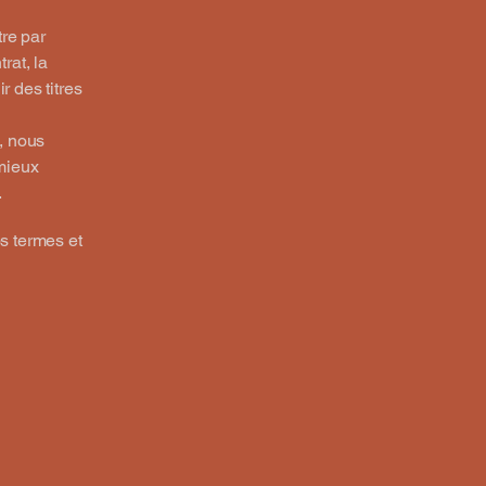
tre par
rat, la
r des titres
, nous
mieux
.
os termes et