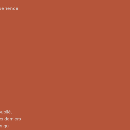
périence
ublié.
es derniers
s qui