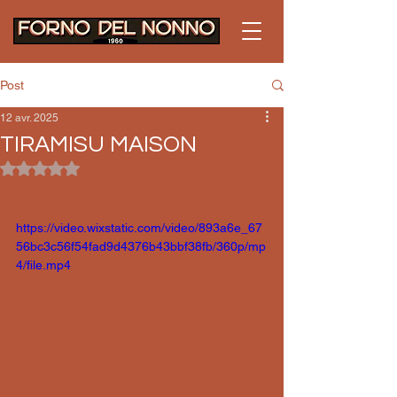
Post
12 avr. 2025
TIRAMISU MAISON
Noté NaN étoiles sur 5.
https://video.wixstatic.com/video/893a6e_67
56bc3c56f54fad9d4376b43bbf38fb/360p/mp
4/file.mp4