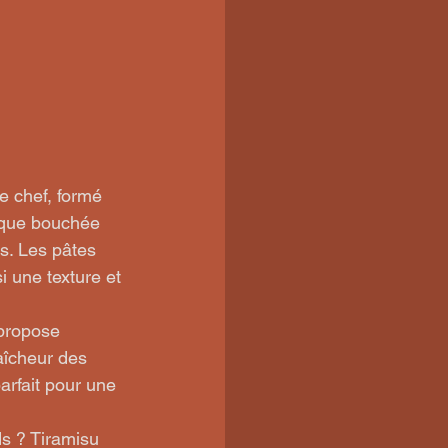
e chef, formé 
aque bouchée 
s. Les pâtes 
i une texture et 
propose 
aîcheur des 
rfait pour une 
s ? Tiramisu 