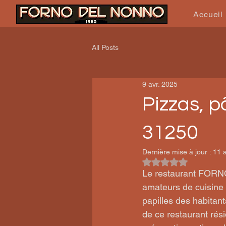
Accueil
All Posts
9 avr. 2025
Pizzas, p
31250
Dernière mise à jour :
11 a
Noté NaN étoiles su
Le restaurant FORNO
amateurs de cuisine i
papilles des habitant
de ce restaurant rési