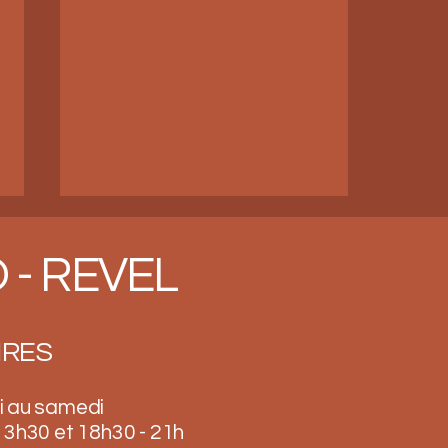
- REVEL
IRES
Découvrez les délicieux plats
i au samedi
italiens traditionnels chez
FORNO DEL NONNO
13h30 et 18h30 - 21h