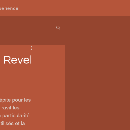
périence
à Revel
pite pour les 
ravit les 
particularité 
lisés et la 