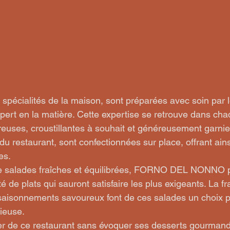
 spécialités de la maison, sont préparées avec soin par l
xpert en la matière. Cette expertise se retrouve dans ch
euses, croustillantes à souhait et généreusement garnie
é du restaurant, sont confectionnées sur place, offrant ains
s.

e salades fraîches et équilibrées, FORNO DEL NONNO 
 de plats qui sauront satisfaire les plus exigeants. La fr
ssaisonnements savoureux font de ces salades un choix pa
ieuse.

er de ce restaurant sans évoquer ses desserts gourmand