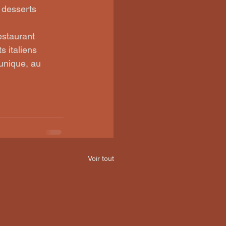
 desserts 
estaurant 
 italiens 
unique, au 
Voir tout